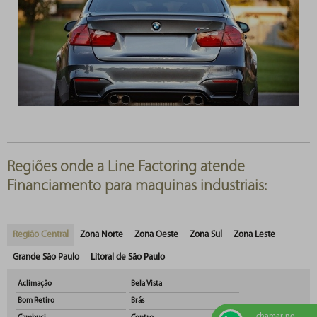
Regiões onde a Line Factoring atende
Financiamento para maquinas industriais:
Região Central
Zona Norte
Zona Oeste
Zona Sul
Zona Leste
Grande São Paulo
Litoral de São Paulo
Aclimação
Bela Vista
Bom Retiro
Brás
chamar no