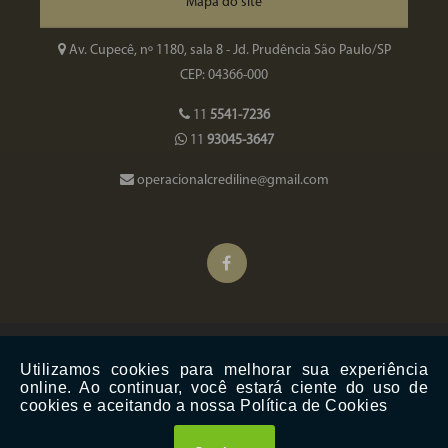
Mapa do site
Av. Cupecê, nº 1180, sala 8 - Jd. Prudência São Paulo/SP
CEP: 04366-000
11
5541-7236
11
93045-3647
operacionalcrediline@gmail.com
Copyright © Line Factoring. (Lei 9610 de 19/02/1998)
W3C
W3C