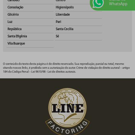
Cambuci
Centro
WhatsApp
Consolação
Higienópolis
Glicério
Liberdade
Luz
Pari
República
Santa Cecília
Santa Efigênia
Sé
Vila Buarque
O conteúdo do texto desta página é de direito reservado. Sua reprodução, parcial ou total, mesmo
citando nossos links, é proibida sem a autorização do autor. Crime de violação de direito autoral – artigo
184 do Código Penal –
Lei 9610/98 - Lei de direitos autorais
.